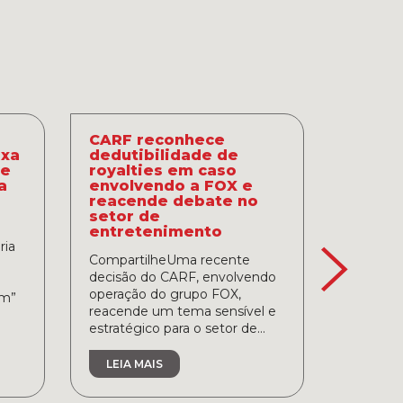
CARF reconhece
Como 
ixa
dedutibilidade de
corpor
 e
royalties em caso
contra
a
envolvendo a FOX e
e cre
reacende debate no
Compart
setor de
entretenimento
ativo e
ria
com hist
CompartilheUma recente
transparê
decisão do CARF, envolvendo
enfrent
operação do grupo FOX,
am”
em negoc
reacende um tema sensível e
estratégico para o setor de...
LEIA 
LEIA MAIS