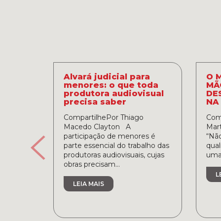
Alvará judicial para
O 
menores: o que toda
MÃ
produtora audiovisual
DE
precisa saber
NA
CompartilhePor Thiago
Comp
Macedo Clayton A
Mart
participação de menores é
“Nã
parte essencial do trabalho das
qual
produtoras audiovisuais, cujas
uma 
obras precisam...
L
LEIA MAIS