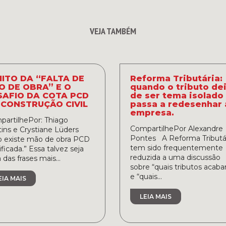
VEJA TAMBÉM
MITO DA “FALTA DE
Reforma Tributária:
O DE OBRA” E O
quando o tributo de
SAFIO DA COTA PCD
de ser tema isolado
 CONSTRUÇÃO CIVIL
passa a redesenhar 
empresa.
artilhePor: Thiago
CompartilhePor Alexandre
ins e Crystiane Lüders
Pontes A Reforma Tributá
o existe mão de obra PCD
tem sido frequentemente
ificada.” Essa talvez seja
reduzida a uma discussão
das frases mais...
sobre “quais tributos acab
e “quais...
EIA MAIS
LEIA MAIS