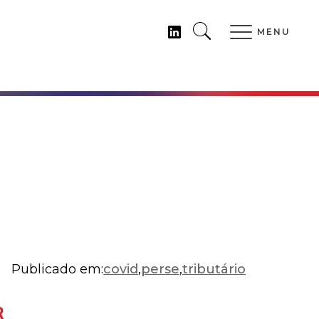
MENU
Publicado em:
covid
,
perse
,
tributário
R